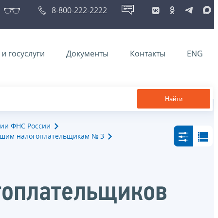
8-800-222-2222
и госуслуги
Документы
Контакты
ENG
Найти
ии ФНС России
йшим налогоплательщикам № 3
гоплательщиков