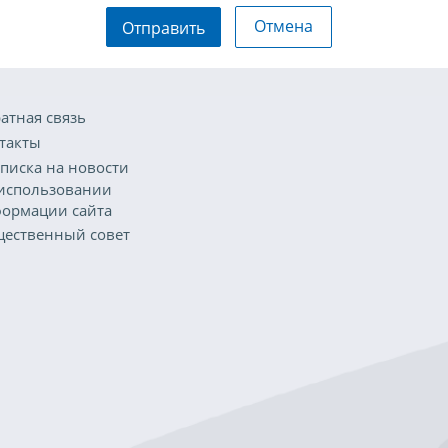
Отмена
Отправить
атная связь
такты
писка на новости
использовании
ормации сайта
ественный совет