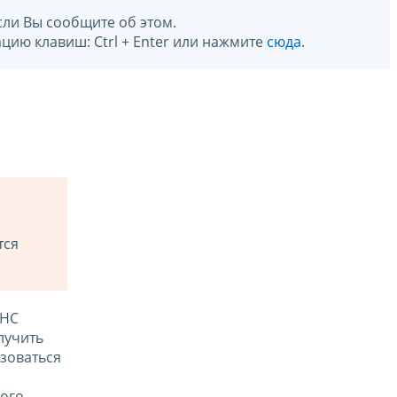
сли Вы сообщите об этом.
цию клавиш: Ctrl + Enter или нажмите
сюда
.
тся
ФНС
лучить
зоваться
ого