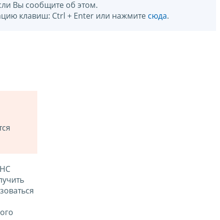
сли Вы сообщите об этом.
цию клавиш: Ctrl + Enter или нажмите
сюда
.
тся
ФНС
лучить
зоваться
ого