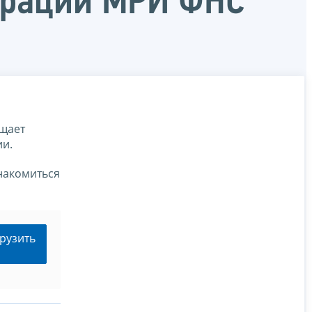
ерации МРИ ФНС
щает
ии.
накомиться
рузить