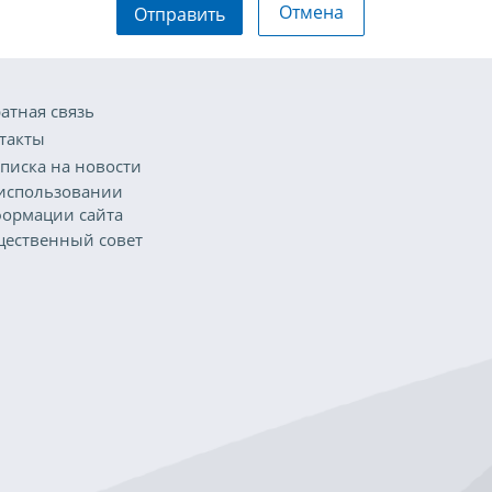
Отмена
Отправить
атная связь
такты
писка на новости
использовании
ормации сайта
ественный совет