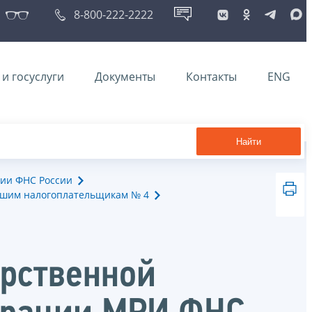
8-800-222-2222
и госуслуги
Документы
Контакты
ENG
Найти
ии ФНС России
йшим налогоплательщикам № 4
арственной