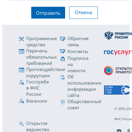
Отмена
Отправить
Программные
Обратная
средства
связь
Перечень
Контакты
обязательных
Подписка
требований
на
Противодействие
новости
коррупции
Об
Госслужба
использовании
в ФНС
информации
России
сайта
Вакансии
Общественный
совет
© 2005-202
ФНС Росси
Открытое
ведомство