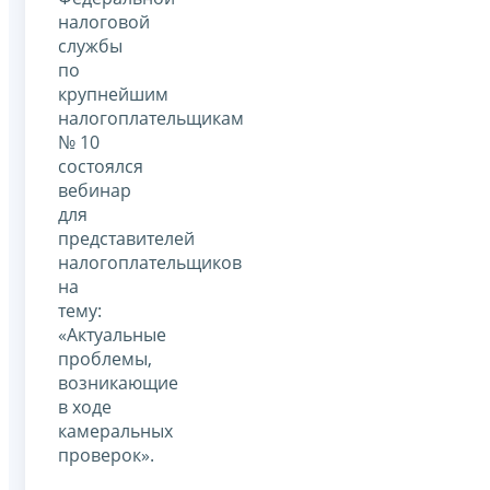
налоговой
службы
по
крупнейшим
налогоплательщикам
№ 10
состоялся
вебинар
для
представителей
налогоплательщиков
на
тему:
«Актуальные
проблемы,
возникающие
в ходе
камеральных
проверок».