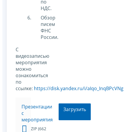
по
НДС.
Обзор
писем
ФНС
России.
С
видеозаписью
мероприятия
можно
ознакомиться
по
ссылке:
https://disk.yandex.ru/i/aIqo_InqBPcVNg
Презентации
Загрузить
с
мероприятия
ZIP (662