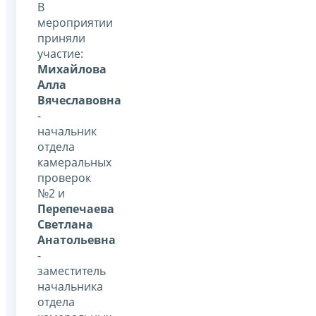
В
мероприятии
приняли
участие:
Михайлова
Алла
Вячеславовна
-
начальник
отдела
камеральных
проверок
№2 и
Перепечаева
Светлана
Анатольевна
-
заместитель
начальника
отдела