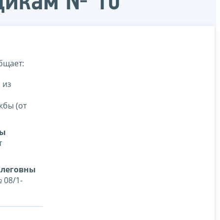
щикам № 10
бщает:
ы
из
жбы (от
ны
т
Олеговны
 08/1-