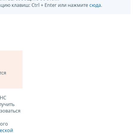
цию клавиш: Ctrl + Enter или нажмите
сюда
.
тся
ФНС
лучить
зоваться
ого
ческой