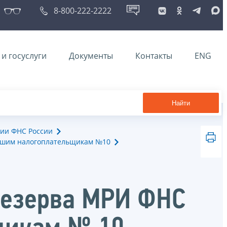
8-800-222-2222
и госуслуги
Документы
Контакты
ENG
Найти
ии ФНС России
йшим налогоплательщикам №10
резерва МРИ ФНС