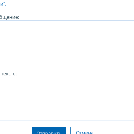
и".
бщение:
тексте:
Отмена
Отправить