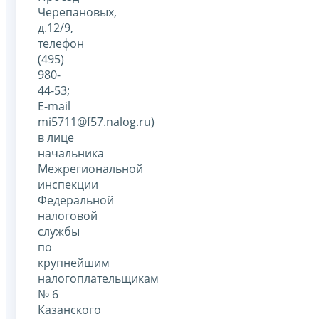
Черепановых,
д.12/9,
телефон
(495)
980-
44-53;
E-mail
mi5711@f57.nalog.ru)
в лице
начальника
Межрегиональной
инспекции
Федеральной
налоговой
службы
по
крупнейшим
налогоплательщикам
№ 6
Казанского