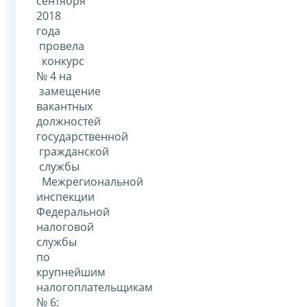
сентября
2018
года
провела
конкурс
№ 4 на
замещение
вакантных
должностей
государственной
гражданской
службы
Межрегиональной
инспекции
Федеральной
налоговой
службы
по
крупнейшим
налогоплательщикам
№ 6: