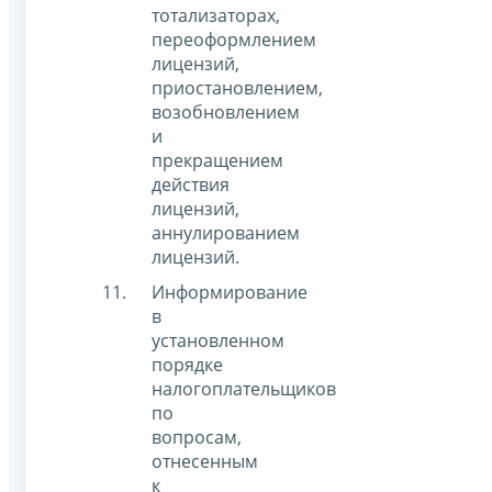
тотализаторах,
переоформлением
лицензий,
приостановлением,
возобновлением
и
прекращением
действия
лицензий,
аннулированием
лицензий.
Информирование
в
установленном
порядке
налогоплательщиков
по
вопросам,
отнесенным
к