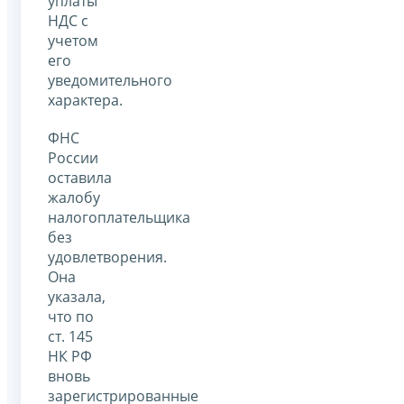
уплаты
НДС с
учетом
его
уведомительного
характера.
ФНС
России
оставила
жалобу
налогоплательщика
без
удовлетворения.
Она
указала,
что по
ст. 145
НК РФ
вновь
зарегистрированные