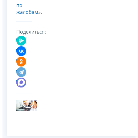
по
жалобам
».
Поделиться: