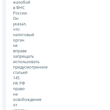
жалобой
в ФНС
России.
Он
указал,
что
налоговый
орган
не
вправе
запрещать
использовать
предусмотренное
статьей
145
НК РФ
право
на
освобождение
от