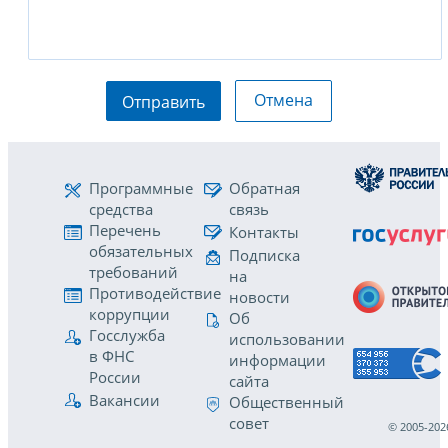
Отмена
Отправить
Программные
Обратная
средства
связь
Перечень
Контакты
обязательных
Подписка
требований
на
Противодействие
новости
коррупции
Об
Госслужба
использовании
в ФНС
информации
России
сайта
Вакансии
Общественный
совет
© 2005-202