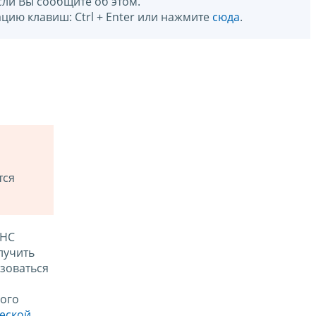
сли Вы сообщите об этом.
цию клавиш: Ctrl + Enter или нажмите
сюда
.
тся
ФНС
лучить
зоваться
ого
ческой