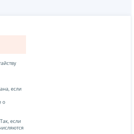
тайству
ана, если
е о
Так, если
счисляются