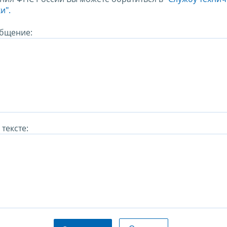
и".
бщение:
тексте: