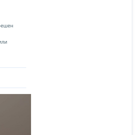
зрешен
или