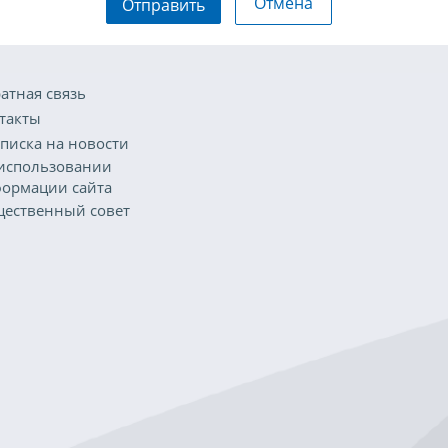
Отмена
Отправить
атная связь
такты
писка на новости
использовании
ормации сайта
ественный совет