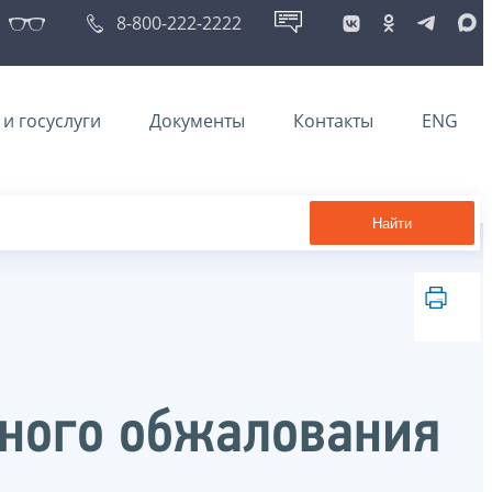
8-800-222-2222
и госуслуги
Документы
Контакты
ENG
Найти
бного обжалования