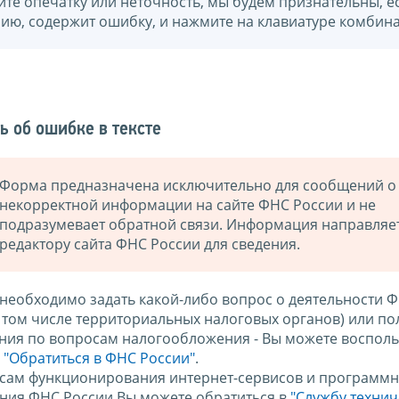
йте опечатку или неточность, мы будем признательны, е
нию, содержит ошибку, и нажмите на клавиатуре комбина
ь об ошибке в тексте
Форма предназначена исключительно для сообщений о
некорректной информации на сайте ФНС России и не
подразумевает обратной связи. Информация направляе
редактору сайта ФНС России для сведения.
 необходимо задать какой-либо вопрос о деятельности 
в том числе территориальных налоговых органов) или по
ния по вопросам налогообложения - Вы можете восполь
м
"Обратиться в ФНС России"
.
сам функционирования интернет-сервисов и программн
ния ФНС России Вы можете обратиться в
"Службу техни