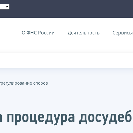
О ФНС России
Деятельность
Сервисы 
урегулирование споров
 процедура досуде