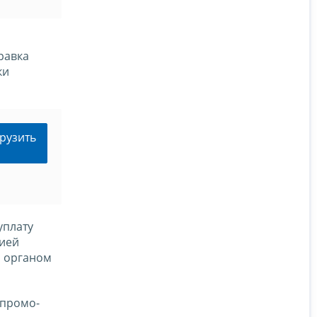
равка
ки
рузить
уплату
цией
м органом
 промо-