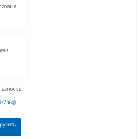
ассовые
цию
х взносов
н,
11/736@
.
рузить