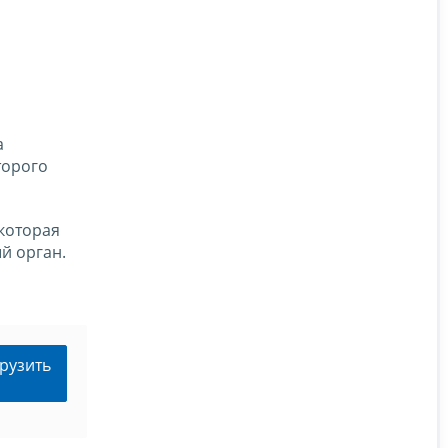
а
торого
 которая
й орган.
рузить