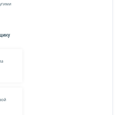
ругими
ьщику
ла
вой