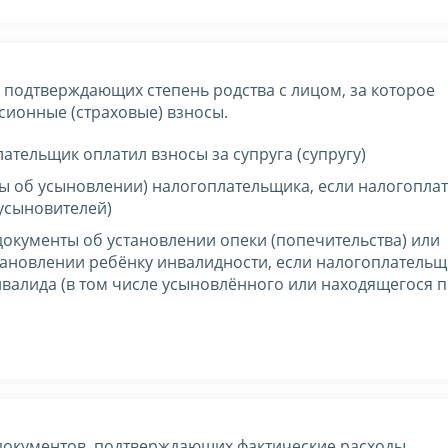
 подтверждающих степень родства с лицом, за которое
сионные (страховые) взносы.
лательщик оплатил взносы за супруга (супругу)
ты об усыновлении) налогоплательщика, если налогопла
(усыновителей)
документы об установлении опеки (попечительства) или
становлении ребёнку инвалидности, если налогоплательщ
нвалида (в том числе усыновлённого или находящегося 
документов, подтверждающих фактические расходы