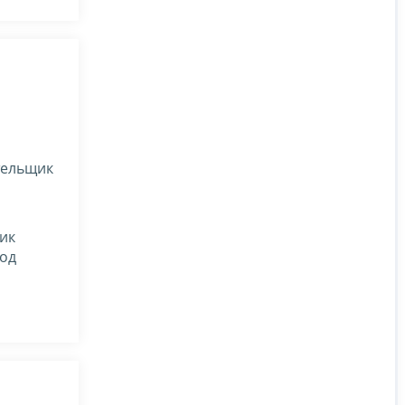
тельщик
ик
под