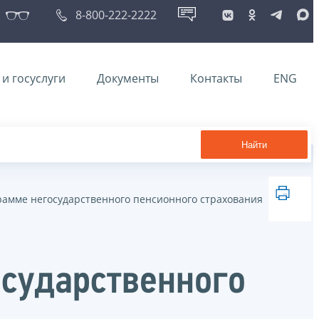
8-800-222-2222
и госуслуги
Документы
Контакты
ENG
Найти
рамме негосударственного пенсионного страхования
осударственного