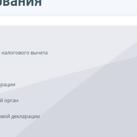
ования
 налогового вычета
арации
й орган
овой декларации