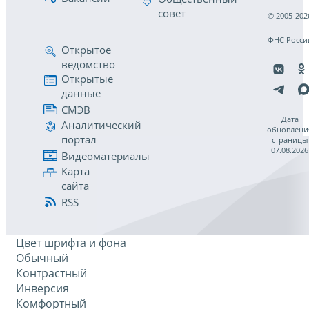
совет
© 2005-202
ФНС Росси
Открытое
ведомство
Открытые
данные
СМЭВ
Дата
Аналитический
обновлени
портал
страницы
07.08.2026
Видеоматериалы
Карта
сайта
RSS
Цвет шрифта и фона
Обычный
Контрастный
Инверсия
Комфортный