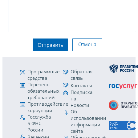
Отмена
Отправить
Программные
Обратная
средства
связь
Перечень
Контакты
обязательных
Подписка
требований
на
Противодействие
новости
коррупции
Об
Госслужба
использовании
в ФНС
информации
России
сайта
Вакансии
Общественный