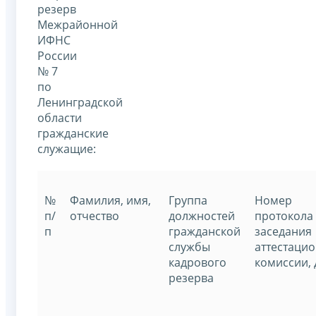
резерв
Межрайонной
ИФНС
России
№ 7
по
Ленинградской
области
гражданские
служащие:
№
Фамилия, имя,
Группа
Номер
п/
отчество
должностей
протокола
п
гражданской
заседания
службы
аттестаци
кадрового
комиссии, 
резерва