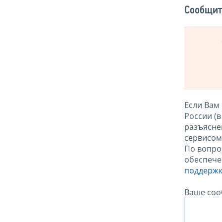
Сообщит
Если Вам
России (
разъясне
сервисо
По вопро
обеспече
поддержк
Ваше соо