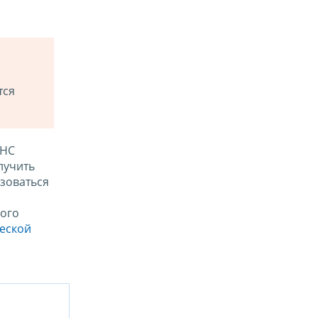
тся
ФНС
лучить
зоваться
ого
ческой