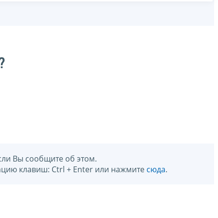
?
сли Вы сообщите об этом.
цию клавиш: Ctrl + Enter или нажмите
сюда
.