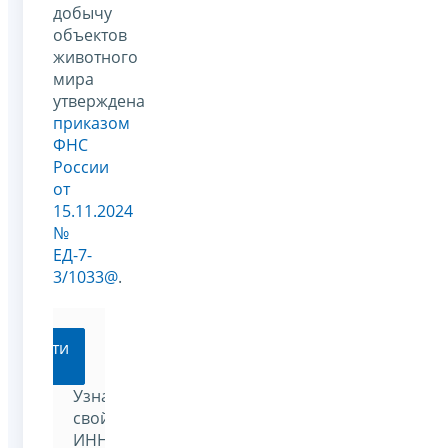
добычу
объектов
животного
мира
утверждена
приказом
ФНС
России
от
15.11.2024
№
ЕД-7-
3/1033@
.
Перейти
Узнать
свой
ИНН