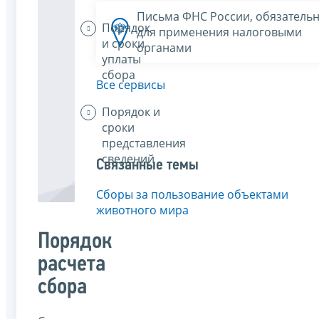
Письма ФНС России, обязатель
Порядок
для применения налоговыми
и сроки
органами
уплаты
сбора
Все сервисы
Порядок и
сроки
представления
сведений
Связанные темы
Сборы за пользование объектами
животного мира
Порядок
расчета
сбора