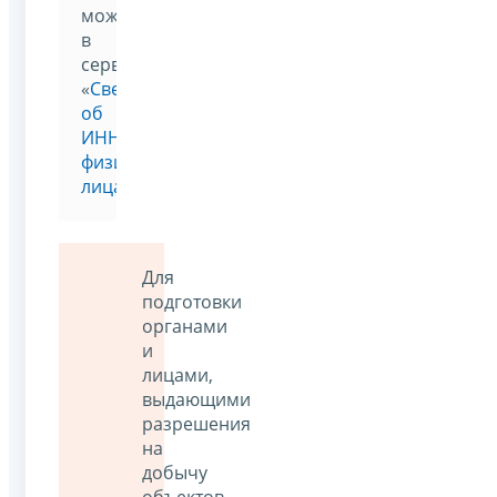
можно
в
сервисе
«
Сведения
об
ИНН
физического
лица
»
Для
подготовки
органами
и
лицами,
выдающими
разрешения
на
добычу
объектов