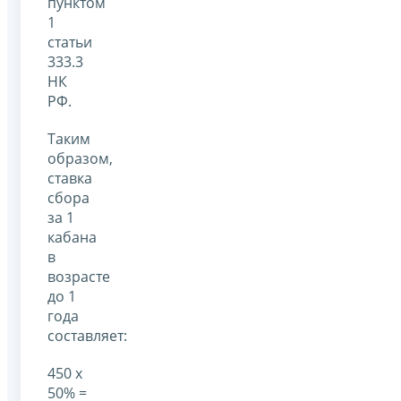
пунктом
1
статьи
333.3
НК
РФ.
Таким
образом,
ставка
сбора
за 1
кабана
в
возрасте
до 1
года
составляет:
450 х
50% =