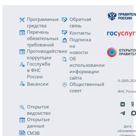
Программные
Обратная
средства
связь
Перечень
Контакты
обязательных
Подписка
требований
на
Противодействие
новости
коррупции
Об
Госслужба
использовании
в ФНС
информации
России
сайта
© 2005-202
Вакансии
Общественный
совет
ФНС Росси
Открытое
ведомство
Открытые
данные
Дата
обновлени
СМЭВ
страницы