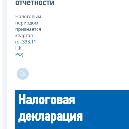
отчётности
Налоговым
периодом
признается
квартал
(
ст.333.11
НК
РФ
).
Налоговая
декларация