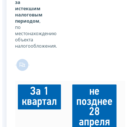
за
истекшим
налоговым
периодом
,
по
местонахождению
объекта
налогообложения.
За 1
не
квартал
позднее
28
апреля