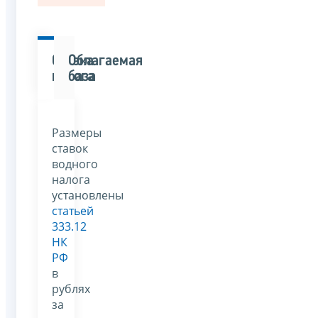
Ставка
Облагаемая
налога
база
Размеры
ставок
водного
налога
установлены
статьей
333.12
НК
РФ
в
рублях
за