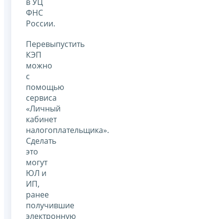
в УЦ
ФНС
России.
Перевыпустить
КЭП
можно
с
помощью
сервиса
«Личный
кабинет
налогоплательщика».
Сделать
это
могут
ЮЛ и
ИП,
ранее
получившие
электронную