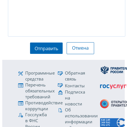
Отмена
Отправить
Программные
Обратная
средства
связь
Перечень
Контакты
обязательных
Подписка
требований
на
Противодействие
новости
коррупции
Об
Госслужба
использовании
в ФНС
информации
России