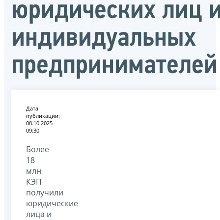
юридических лиц 
индивидуальных
предпринимателей
Дата
публикации:
08.10.2025
09:30
Более
18
млн
КЭП
получили
юридические
лица и