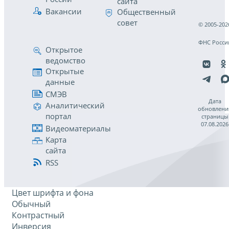
сайта
Вакансии
Общественный
совет
© 2005-202
ФНС Росси
Открытое
ведомство
Открытые
данные
СМЭВ
Дата
Аналитический
обновлени
портал
страницы
07.08.2026
Видеоматериалы
Карта
сайта
RSS
Цвет шрифта и фона
Обычный
Контрастный
Инверсия