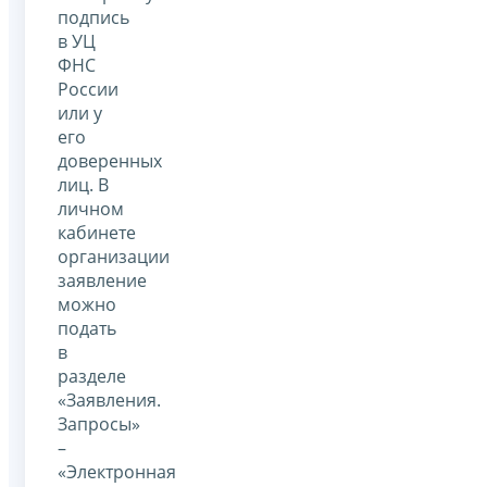
подпись
в УЦ
ФНС
России
или у
его
доверенных
лиц. В
личном
кабинете
организации
заявление
можно
подать
в
разделе
«Заявления.
Запросы»
–
«Электронная