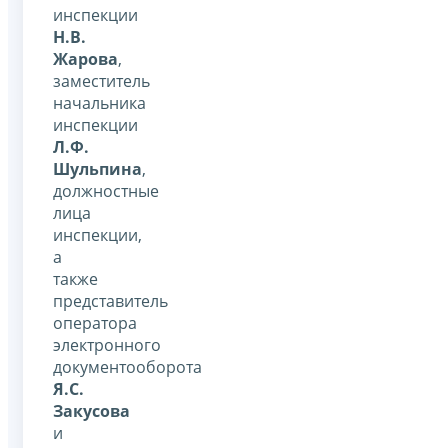
инспекции
Н.В.
Жарова
,
заместитель
начальника
инспекции
Л.Ф.
Шульпина
,
должностные
лица
инспекции,
а
также
представитель
оператора
электронного
документооборота
Я.С.
Закусова
и