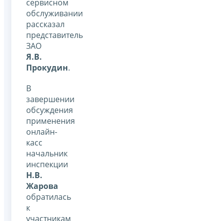
сервисном
обслуживании
рассказал
представитель
ЗАО
Я.В.
Прокудин
.
В
завершении
обсуждения
применения
онлайн-
касс
начальник
инспекции
Н.В.
Жарова
обратилась
к
участникам