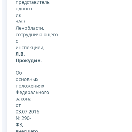
представитель
одного
из
ЗАО
Ленобласти,
сотрудничающего
с
инспекцией,
Я.В.
Прокудин
.
Об
основных
положениях
Федерального
закона
от
03.07.2016
№ 290-
ФЗ,
внесшего