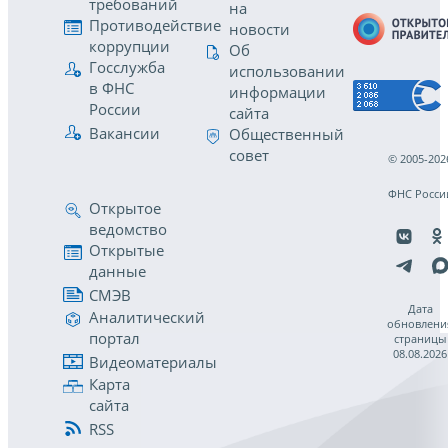
требований
на
Противодействие
новости
коррупции
Об
Госслужба
использовании
в ФНС
информации
России
сайта
Вакансии
Общественный
совет
© 2005-202
ФНС Росси
Открытое
ведомство
Открытые
данные
СМЭВ
Дата
Аналитический
обновлени
портал
страницы
08.08.2026
Видеоматериалы
Карта
сайта
RSS