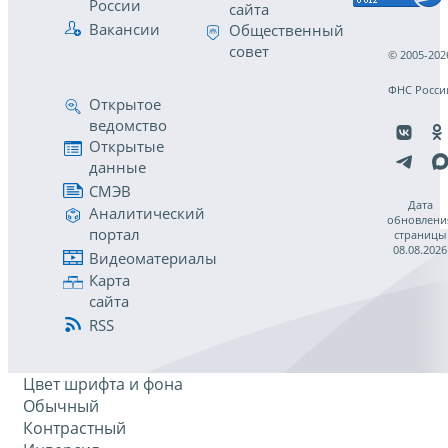
России
сайта
Вакансии
Общественный
совет
© 2005-202
ФНС Росси
Открытое
ведомство
Открытые
данные
СМЭВ
Дата
Аналитический
обновлени
портал
страницы
08.08.2026
Видеоматериалы
Карта
сайта
RSS
Цвет шрифта и фона
Обычный
Контрастный