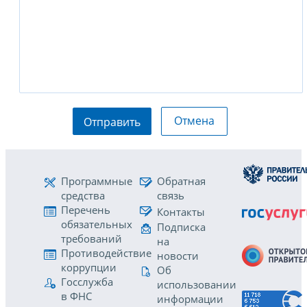
Отмена
Отправить
Программные
Обратная
средства
связь
Перечень
Контакты
обязательных
Подписка
требований
на
Противодействие
новости
коррупции
Об
Госслужба
использовании
в ФНС
информации