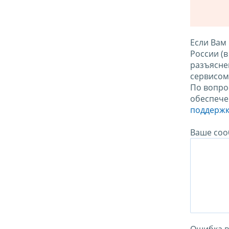
Если Вам
России (
разъясне
сервисо
По вопро
обеспече
поддержк
Ваше соо