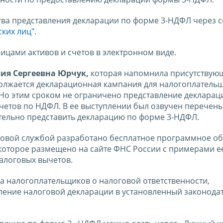
тва представления декларации по форме 3-НДФЛ через 
ких лиц".
цами активов и счетов в электронном виде.
ия Сергеевна Юрчук,
которая напомнила присутствующ
одолжается декларационная кампания для налогоплатель
 Но этим сроком не ограничено представление декларац
етов по НДФЛ. В ее выступлении был озвучен перечень
тельно представить декларацию по форме 3-НДФЛ.
говой службой разработано бесплатное программное о
которое размещено на сайте ФНС России с примерами е
налоговых вычетов.
а налогоплательщиков о налоговой ответственности,
вление налоговой декларации в установленный законода