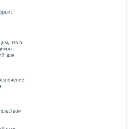
сервис
им, что в
щиков –
ий для
беспечение
е
тельством