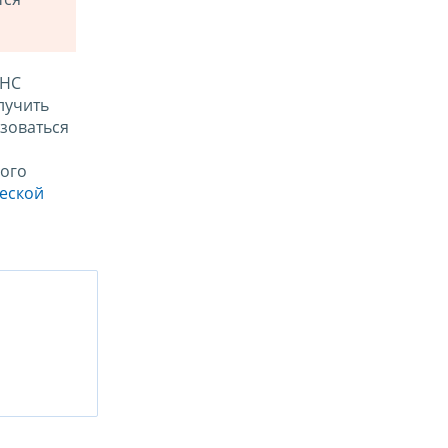
ФНС
лучить
зоваться
ого
ческой