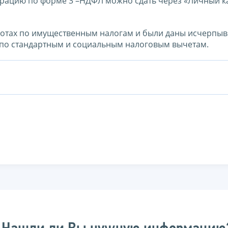
арацию по форме 3 –НДФЛ можно сдать через «Личный к
ьготах по имущественным налогам и были даны исчерп
е по стандартным и социальным налоговым вычетам.