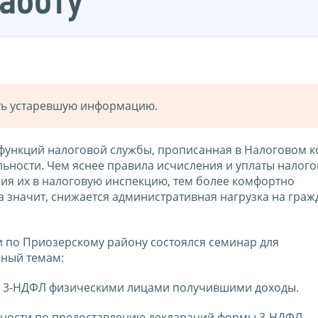
аботу
ать устаревшую информацию.
ункций налоговой службы, прописанная в Налоговом ко
ьности. Чем яснее правила исчисления и уплаты налого
ия их в налоговую инспекцию, тем более комфортно
 значит, снижается административная нагрузка на граж
и по Приозерскому району состоялся семинар для
нный темам:
е 3-НДФЛ физическими лицами получившими доходы.
нности по предоставлению деклараций формы 3-НДФЛ.