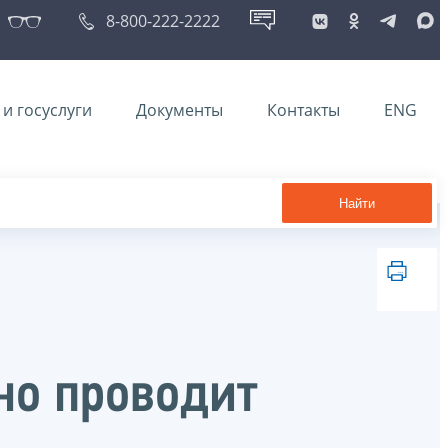
8-800-222-2222
и госуслуги
Документы
Контакты
ENG
Найти
но проводит