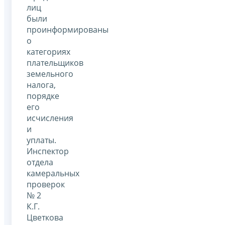
лиц
были
проинформированы
о
категориях
плательщиков
земельного
налога,
порядке
его
исчисления
и
уплаты.
Инспектор
отдела
камеральных
проверок
№ 2
К.Г.
Цветкова