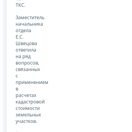
ТКС.
Заместитель
начальника
отдела
Е.С.
Швецова
ответила
на ряд
вопросов,
связанных
с
применением
в
расчетах
кадастровой
стоимости
земельных
участков.