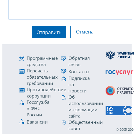
Отмена
Отправить
Программные
Обратная
средства
связь
Перечень
Контакты
обязательных
Подписка
требований
на
Противодействие
новости
коррупции
Об
Госслужба
использовании
в ФНС
информации
России
сайта
Вакансии
Общественный
совет
© 2005-202