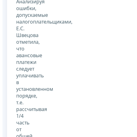
Анализируя
ошибки,
допускаемые
налогоплательщиками,
Е.С.
Швецова
отметила,
что
авансовые
платежи
следует
уплачивать
в
установленном
порядке,
т.е.
рассчитывая
1/4
часть
от
общей