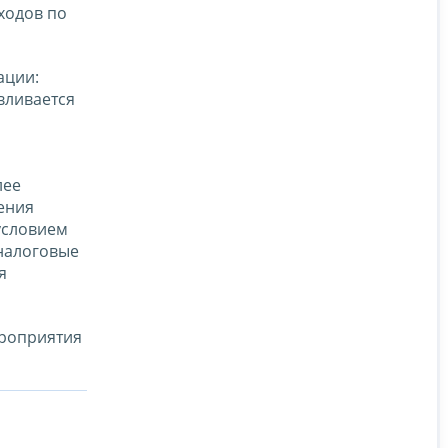
ходов по
ации:
вливается
лее
ения
условием
налоговые
я
ероприятия