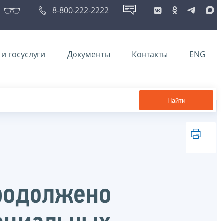
8-800-222-2222
и госуслуги
Документы
Контакты
ENG
Найти
продолжено