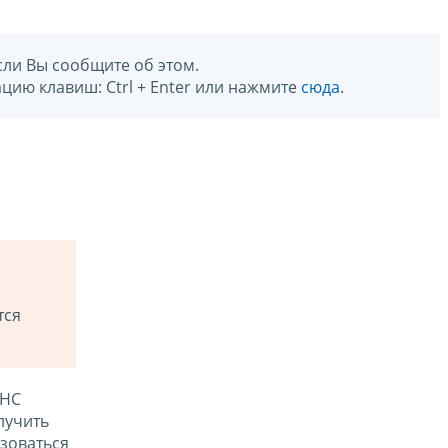
сли Вы сообщите об этом.
цию клавиш: Ctrl + Enter или нажмите
сюда
.
тся
ФНС
лучить
зоваться