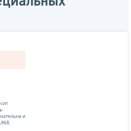
ециальных
осит
ь
язательна и
,868.