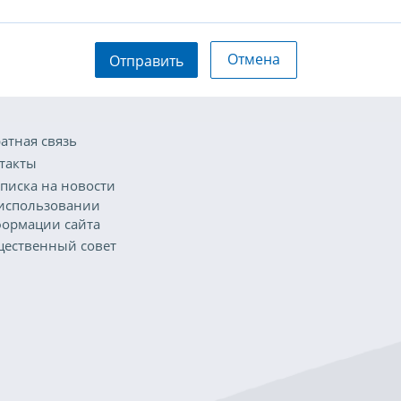
Отмена
Отправить
атная связь
такты
писка на новости
использовании
ормации сайта
ественный совет