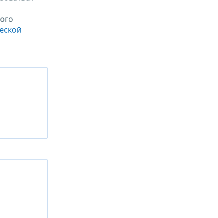
ого
ческой