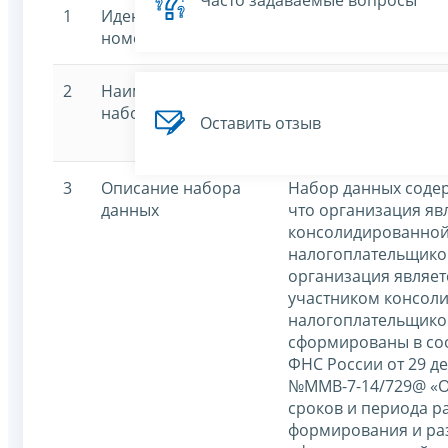
Часто задаваемые вопросы
1
Идентификационный
7707329152-kgn
номер
2
Наименование
Сведения об участи
набора данных
консолидированной
Оставить отзыв
налогоплательщико
3
Описание набора
Набор данных содер
данных
что организация яв
консолидированной
налогоплательщиков
организация являет
участником консол
налогоплательщико
сформированы в соо
ФНС России от 29 де
№ММВ-7-14/729@ «О
сроков и периода р
формирования и ра