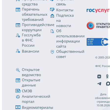
средства
связь
Перечень
Контакты
обязательных
Подписка
требований
на
Противодействие
новости
коррупции
Об
Госслужба
использовании
в ФНС
информации
России
сайта
Вакансии
Общественный
совет
© 2005-202
ФНС Росси
Открытое
ведомство
Открытые
данные
СМЭВ
Дата
Аналитический
обновлени
портал
страницы
10.08.2026
Видеоматериалы