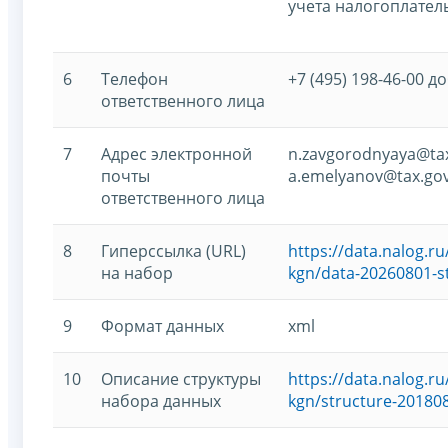
учета налогоплател
6
Телефон
+7 (495) 198-46-00 до
ответственного лица
7
Адрес электронной
n.zavgorodnyaya@tax
почты
a.emelyanov@tax.gov
ответственного лица
8
Гиперссылка (URL)
https://data.nalog.
на набор
kgn/data-20260801-s
9
Формат данных
xml
10
Описание структуры
https://data.nalog.
набора данных
kgn/structure-20180