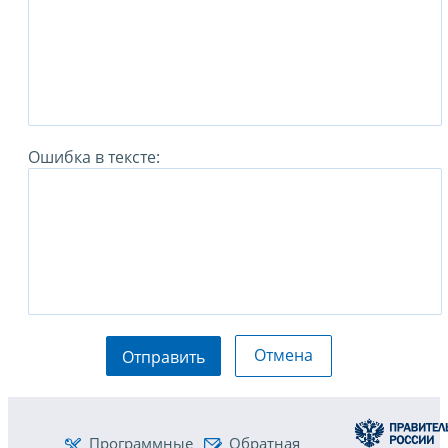
Ошибка в тексте:
Отмена
Отправить
Программные
Обратная