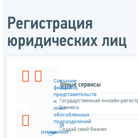
Регистрация
юридических лиц
Порядок
Создание
Электронные сервисы
регистрации
филиалов,
ЮЛ
представительств
Государственная онлайн-регист
и
бизнеса
иных
обособленных
подразделений
Внесение
Создай свой бизнес
изменений