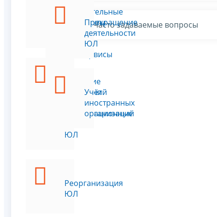
в
учредительные
документы
Прекращение
Часто задаваемые вопросы
ЮЛ
деятельности
ЮЛ
Все сервисы
Внесение
изменений
Учёт
в
иностранных
регистрационные
организаций
данные
ЮЛ
Реорганизация
ЮЛ