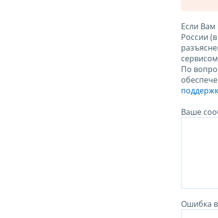
Если Вам
России (
разъясне
сервисо
По вопро
обеспече
поддержк
Ваше соо
Ошибка в 