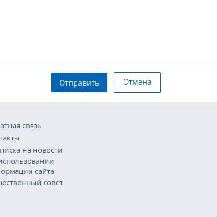
Отмена
Отправить
атная связь
такты
писка на новости
использовании
ормации сайта
ественный совет