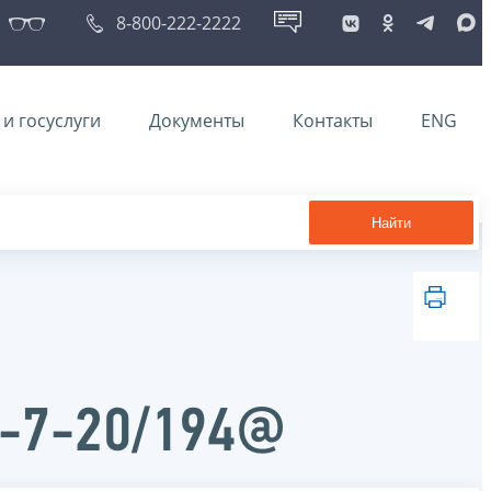
8-800-222-2222
и госуслуги
Документы
Контакты
ENG
Найти
Б-7-20/194@