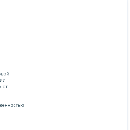
овой
нии
 от
твенностью