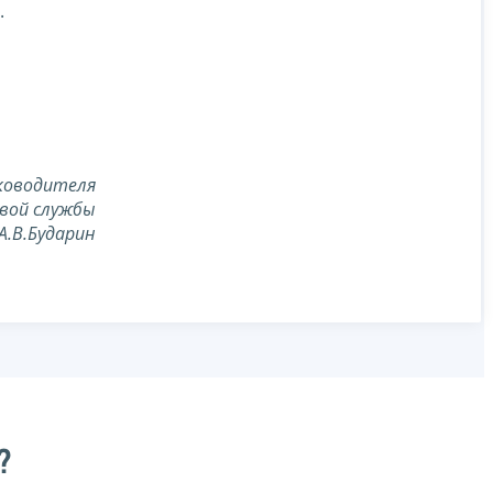
.
ководителя
вой службы
А.В.Бударин
?