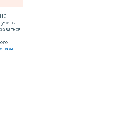
ФНС
лучить
зоваться
ого
ческой