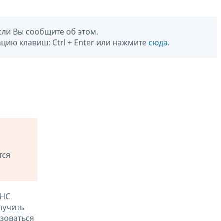
сли Вы сообщите об этом.
цию клавиш: Ctrl + Enter или нажмите
сюда
.
тся
ФНС
лучить
зоваться