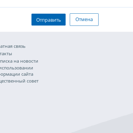
Отмена
Отправить
атная связь
такты
писка на новости
использовании
ормации сайта
ественный совет