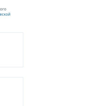
ого
ческой