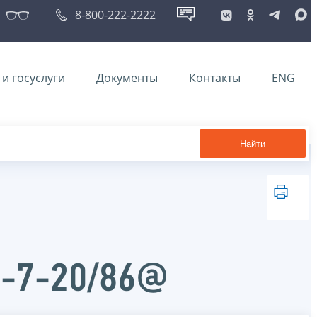
8-800-222-2222
и госуслуги
Документы
Контакты
ENG
Найти
Д-7-20/86@