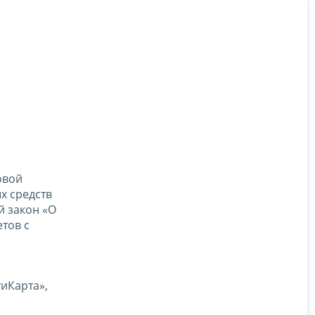
овой
х средств
й закон «О
тов с
иКарта»,