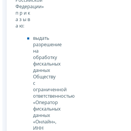
Российской
Федерации»
п р и к
а з ы в
а ю:
выдать
разрешение
на
обработку
фискальных
данных
Обществу
с
ограниченной
ответственностью
«Оператор
фискальных
данных
«Онлайн»,
ИНН