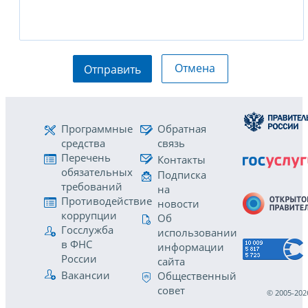
Отмена
Отправить
Программные
Обратная
средства
связь
Перечень
Контакты
обязательных
Подписка
требований
на
Противодействие
новости
коррупции
Об
Госслужба
использовании
в ФНС
информации
России
сайта
Вакансии
Общественный
совет
© 2005-202