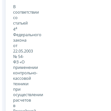
В
соответствии
со
статьей
4
4
Федерального
закона
от
22.05.2003
№ 54-
ФЗ «О
применении
контрольно-
кассовой
техники
при
осуществлении
расчетов
в