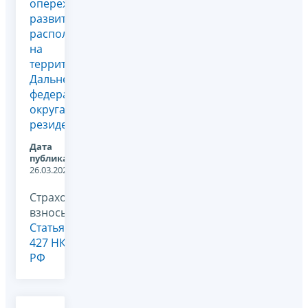
опережающего
развития,
расположенной
на
территории
Дальневосточного
федерального
округа, и
резидента...
Дата
публикации:
26.03.2024
Страховые
взносы,
Статья
427 НК
РФ