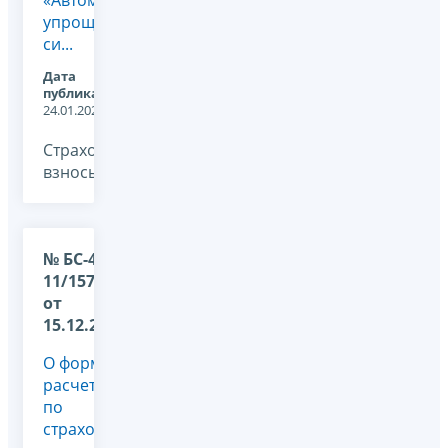
«Автоматизированная
упрощенная
си...
Дата
публикации:
24.01.2024
Страховые
взносы, -
№ БС-4-
11/15722@
от
15.12.2023
О форме
расчета
по
страховым