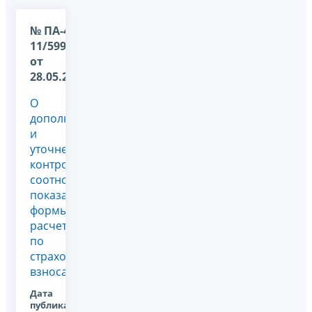
№ ПА-4-
11/5994@
от
28.05.2024
О
дополнении
и
уточнении
контрольных
соотношений
показателей
формы
расчета
по
страховым
взносам
Дата
публикации: