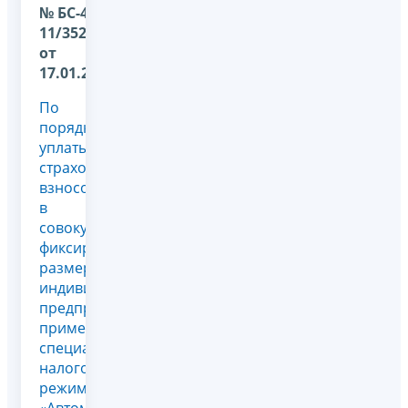
№ БС-4-
11/352@
от
17.01.2024
По
порядку
уплаты
страховых
взносов
в
совокупном
фиксированном
размере
индивидуальными
предпринимателями,
применяющими
специальный
налоговый
режим