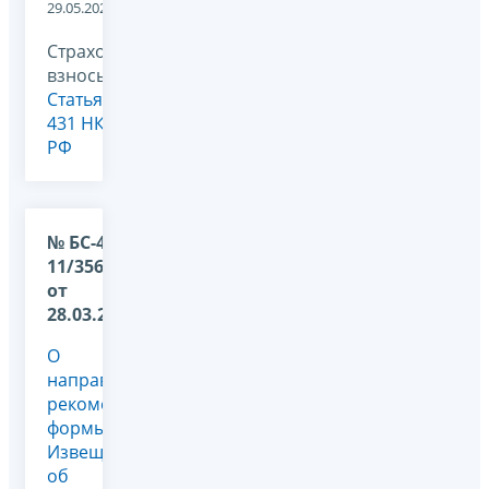
29.05.2024
Страховые
взносы,
Статья
431 НК
РФ
№ БС-4-
11/3563@
от
28.03.2024
О
направлении
рекомендуемой
формы
Извещения
об