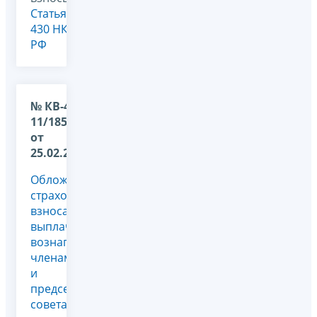
Статья
430 НК
РФ
№ КВ-4-
11/1850@
от
25.02.2025
Обложение
страховыми
взносами
выплачиваемых
вознаграждений
членам
и
председателю
совета