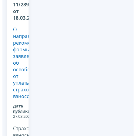
11/2899@
от
18.03.2025
О
направлении
рекомендованной
формы
заявления
об
освобождении
от
уплаты
страховых
взносов
Дата
публикации:
27.03.2025
Страховые
взносы,