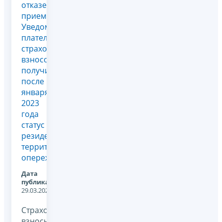
отказе в
приеме
Уведомления
плательщика
страховых
взносов,
получившего
после 1
января
2023
года
статус
резидента
территории
опережающ...
Дата
публикации:
29.03.2024
Страховые
взносы,