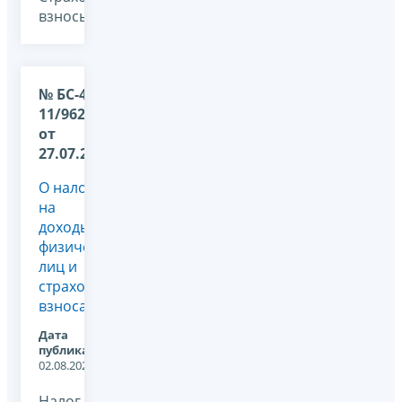
взносы, -
№ БС-4-
11/9626@
от
27.07.2023
О налоге
на
доходы
физических
лиц и
страховых
взносах
Дата
публикации:
02.08.2023
Налог на