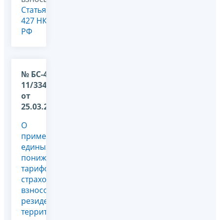
Статья
427 НК
РФ
№ БС-4-
11/3349@
от
25.03.2024
О
применении
единых
пониженных
тарифов
страховых
взносов
резидентами
территории