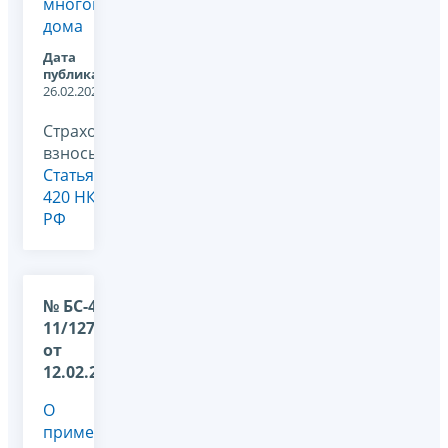
многоквартирного
дома
Дата
публикации:
26.02.2025
Страховые
взносы,
Статья
420 НК
РФ
№ БС-4-
11/1279@
от
12.02.2025
О
применении