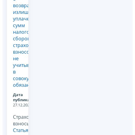
возврате
излишне
уплаченных
сумм
налогов,
сборов,
страховых
взносов,
не
учитываемых
в
совокупной
обязанности
Дата
публикации:
27.12.2024
Страховые
взносы,
Статья