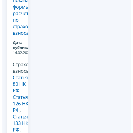
показателей
формы
расчета
по
страховым
взносам
Дата
публикации:
14.02.2025
Страховые
взносы,
Статья
80 НК
РФ
,
Статья
126 НК
РФ
,
Статья
133 НК
РФ
,