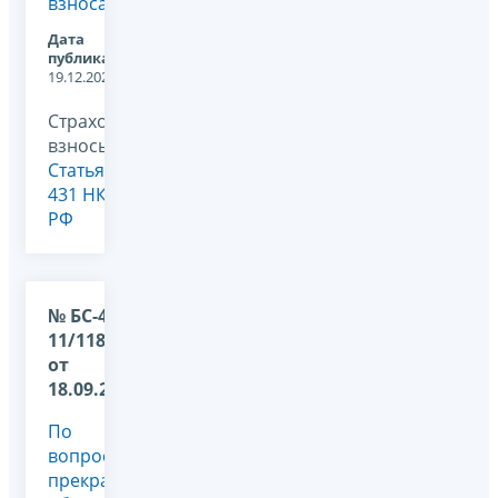
взносам
Дата
публикации:
19.12.2023
Страховые
взносы,
Статья
431 НК
РФ
№ БС-4-
11/11864@
от
18.09.2023
По
вопросу
прекращения