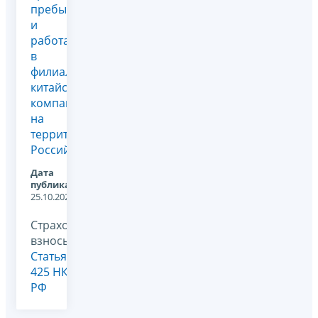
пребывающим
и
работающим
в
филиале
китайской
компании
на
территории
Россий...
Дата
публикации:
25.10.2024
Страховые
взносы,
Статья
425 НК
РФ