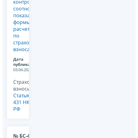
контрольных
соотношений
показателей
формы
расчета
по
страховым
взносам
Дата
публикации:
03.04.2025
Страховые
взносы,
Статья
431 НК
РФ
№ БС-4-