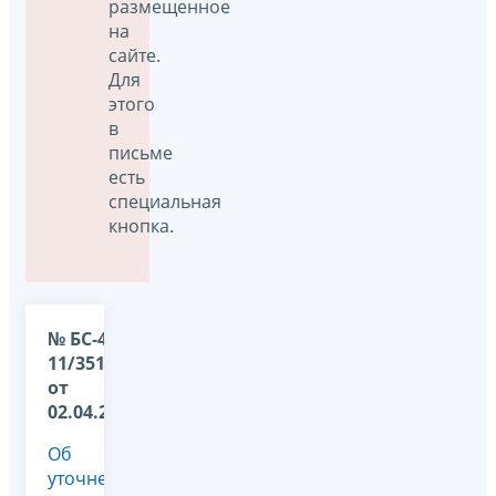
размещенное
на
сайте.
Для
этого
в
письме
есть
специальная
кнопка.
№ БС-4-
11/3511@
от
02.04.2025
Об
уточнении