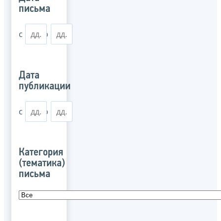
письма
с
по
Дата
публикации
с
по
Категория
(тематика)
письма