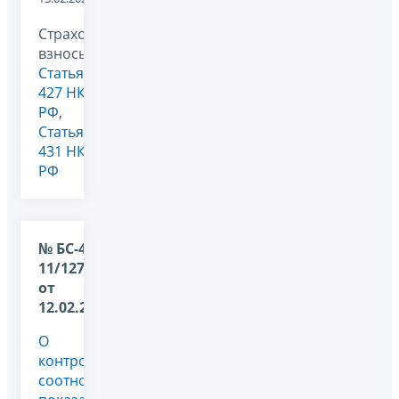
Страховые
взносы,
Статья
427 НК
РФ
,
Статья
431 НК
РФ
№ БС-4-
11/1275@
от
12.02.2025
О
контрольных
соотношениях