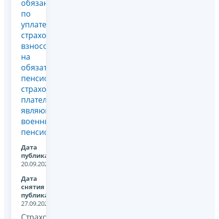
обязанности
по
уплате
страховых
взносов
на
обязательное
пенсионное
страхование
плательщиков,
являющихся
военными
пенсионерами
Дата
публикации:
20.09.2023
Дата
снятия с
публикации:
27.09.2024
Страховые