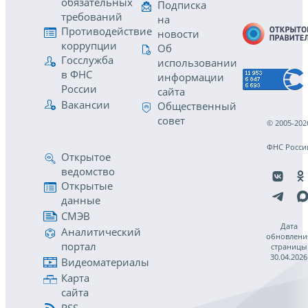
обязательных
Подписка
требований
на
Противодействие
новости
коррупции
Об
Госслужба
использовании
в ФНС
информации
России
сайта
Вакансии
Общественный
совет
© 2005-202
ФНС Росси
Открытое
ведомство
Открытые
данные
СМЭВ
Дата
Аналитический
обновлени
портал
страницы
30.04.2026
Видеоматериалы
Карта
сайта