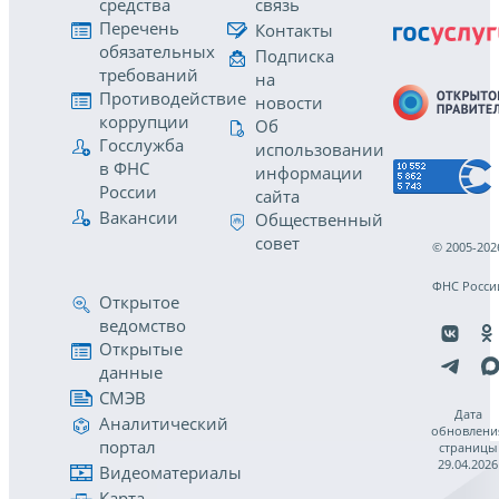
средства
связь
Перечень
Контакты
обязательных
Подписка
требований
на
Противодействие
новости
коррупции
Об
Госслужба
использовании
в ФНС
информации
России
сайта
Вакансии
Общественный
совет
© 2005-202
ФНС Росси
Открытое
ведомство
Открытые
данные
СМЭВ
Дата
Аналитический
обновлени
портал
страницы
29.04.2026
Видеоматериалы
Карта