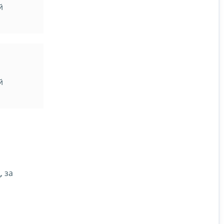
й
й
, за