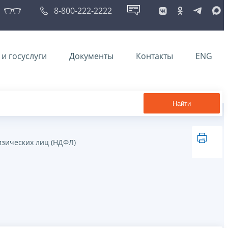
8-800-222-2222
и госуслуги
Документы
Контакты
ENG
Найти
изических лиц (НДФЛ)