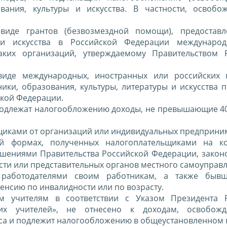
ания, культуры и искусства. В частности, освобо
виде грантов (безвозмездной помощи), предоставл
 и искусства в Российской Федерации междунаро
ких организаций, утверждаемому Правительством Р
виде международных, иностранных или российских 
ики, образования, культуры, литературы и искусства 
кой Федерации.
е подлежат налогообложению доходы, не превышающие 4
щиками от организаций или индивидуальных предприни
й формах, полученных налогоплательщиками на ко
ешениями Правительства Российской Федерации, закон
асти или представительных органов местного самоуправл
работодателями своим работникам, а также быв
енсию по инвалидности или по возрасту.
 учителям в соответствии с Указом Президента Р
х учителей», не отнесено к доходам, освобож
кса и подлежит налогообложению в общеустановленном 