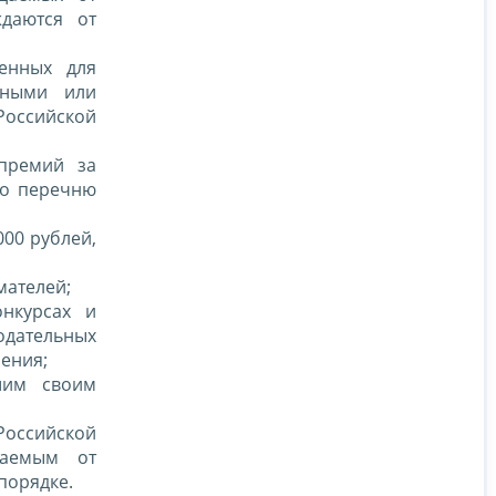
ждаются от
енных для
дными или
оссийской
премий за
по перечню
000 рублей,
мателей;
нкурсах и
одательных
ения;
шим своим
оссийской
даемым от
порядке.