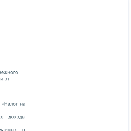
нежного
и от
а
 «Налог на
се доходы
даемых от