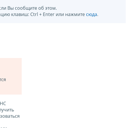
сли Вы сообщите об этом.
цию клавиш: Ctrl + Enter или нажмите
сюда
.
тся
ФНС
лучить
зоваться