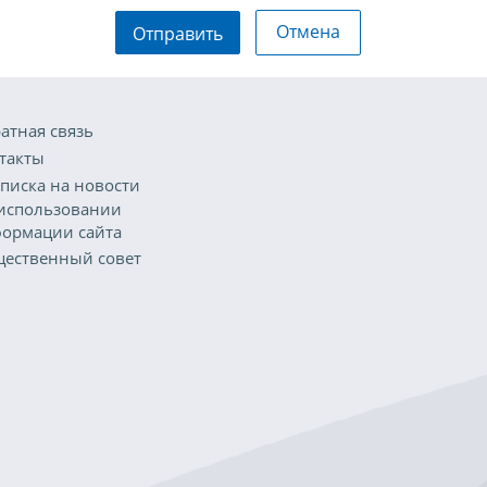
Отмена
Отправить
атная связь
такты
писка на новости
использовании
ормации сайта
ественный совет