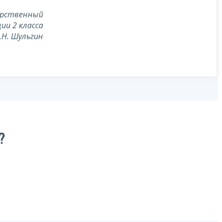
арственный
ии 2 класса
.Н. Шульгин
?