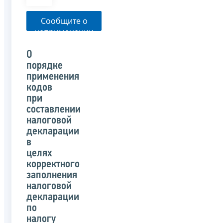
Сообщите о
неприменении
налоговым
органом
О
указанного
порядке
письма
применения
кодов
при
составлении
налоговой
декларации
в
целях
корректного
заполнения
налоговой
декларации
по
налогу