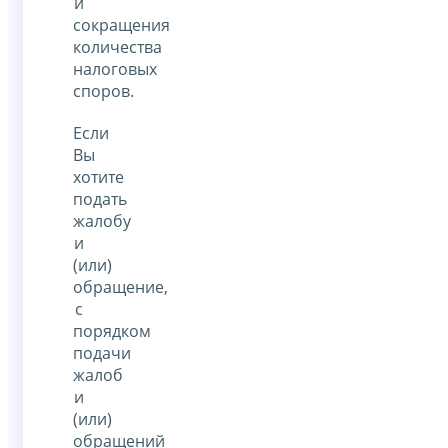
и
сокращения
количества
налоговых
споров.
Если
Вы
хотите
подать
жалобу
и
(или)
обращение,
с
порядком
подачи
жалоб
и
(или)
обращений