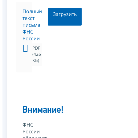
Полный
Загрузить
текст
письма
ФНС
России
PDF
(426
КБ)
Внимание!
ФНС
России