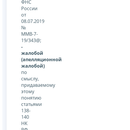
ФНС
России
от
08.07.2019
№
ММВ-7-
19/343@;
-
жалобой
(апелляционной
жалобой)
по
смыслу,
придаваемому
этому
понятию
статьями
138-
140
НК
РФ,