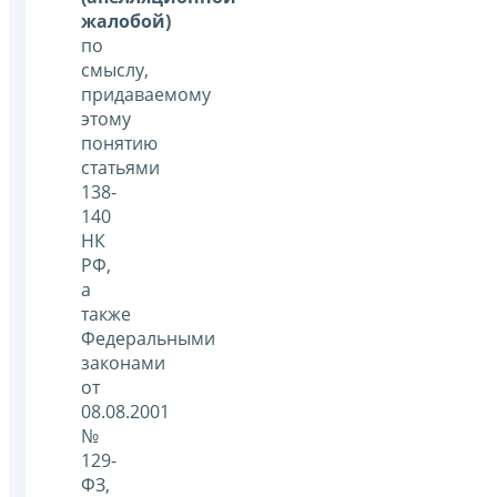
жалобой)
по
смыслу,
придаваемому
этому
понятию
статьями
138-
140
НК
РФ,
а
также
Федеральными
законами
от
08.08.2001
№
129-
ФЗ,