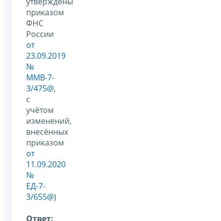
утверждены
приказом
ФНС
России
от
23.09.2019
№
ММВ-7-
3/475@
,
с
учётом
изменений,
внесённых
приказом
от
11.09.2020
№
ЕД-7-
3/655@
)
Ответ: