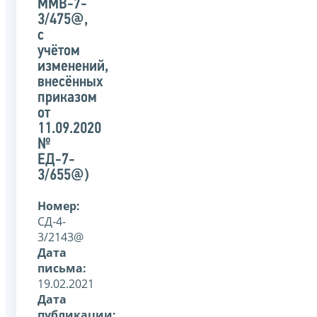
ММВ-7-
3/475@,
с
учётом
изменений,
внесённых
приказом
от
11.09.2020
№
ЕД-7-
3/655@)
Номер:
СД-4-
3/2143@
Дата
письма:
19.02.2021
Дата
публикации: