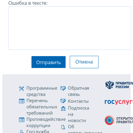
Ошибка в тексте:
Отмена
Отправить
Программные
Обратная
средства
связь
Перечень
Контакты
обязательных
Подписка
требований
на
Противодействие
новости
коррупции
Об
Госслужба
использовании