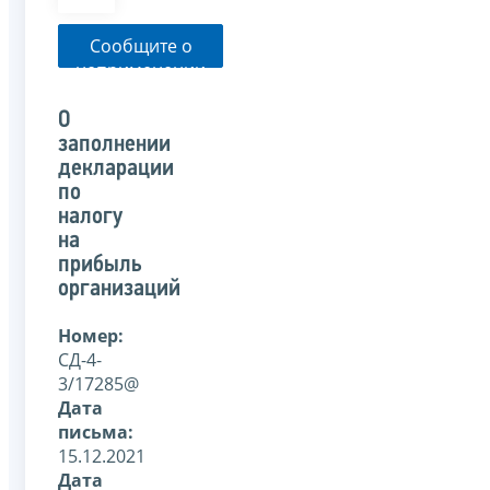
Сообщите о
неприменении
налоговым
органом
О
указанного
заполнении
письма
декларации
по
налогу
на
прибыль
организаций
Номер:
СД-4-
3/17285@
Дата
письма:
15.12.2021
Дата