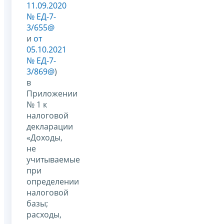
11.09.2020
№ ЕД-7-
3/655@
и
от
05.10.2021
№ ЕД-7-
3/869@
)
в
Приложении
№ 1 к
налоговой
декларации
«Доходы,
не
учитываемые
при
определении
налоговой
базы;
расходы,