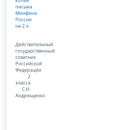
копия
письма
Минфина
России
на 2 л.
Действительный
государственный
советник
Российской
Федерации
2
класса
С.Н.
Андрющенко