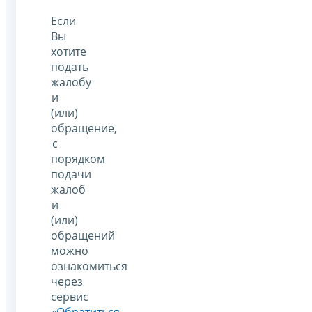
Если
Вы
хотите
подать
жалобу
и
(или)
обращение,
с
порядком
подачи
жалоб
и
(или)
обращений
можно
ознакомиться
через
сервис
«Обратиться