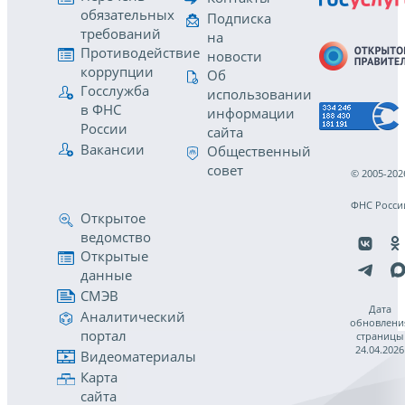
обязательных
Подписка
требований
на
Противодействие
новости
коррупции
Об
Госслужба
использовании
в ФНС
информации
России
сайта
Вакансии
Общественный
совет
© 2005-202
ФНС Росси
Открытое
ведомство
Открытые
данные
СМЭВ
Дата
Аналитический
обновлени
портал
страницы
24.04.2026
Видеоматериалы
Карта
сайта