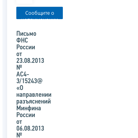
Сообщите о
неприменении
налоговым
органом
Письмо
указанного
ФНС
письма
России
от
23.08.2013
№
АС4-
3/15243@
«О
направлении
разъяснений
Минфина
России
от
06.08.2013
№