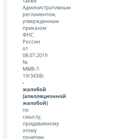
также
Административным
регламентом,
утвержденным
приказом
ФНС
России
от
08.07.2019
№
ММВ-7-
19/343@;
-
жалобой
(апелляционной
жалобой)
по
смыслу,
придаваемому
этому
понятию