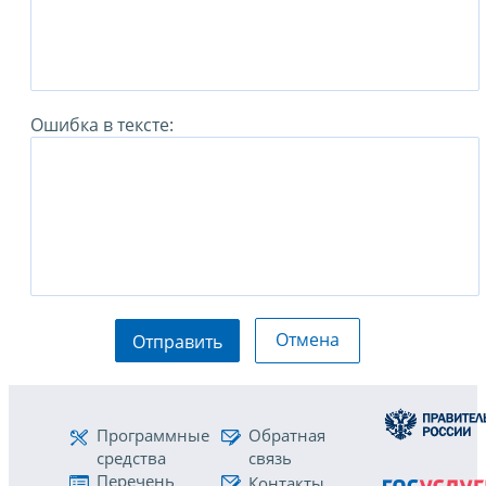
Ошибка в тексте:
Отмена
Отправить
Программные
Обратная
средства
связь
Перечень
Контакты