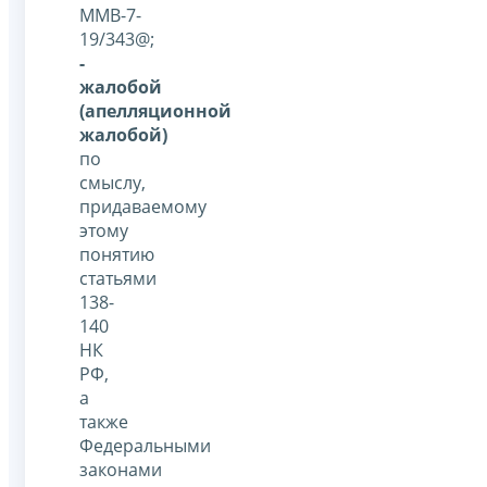
ММВ-7-
19/343@;
-
жалобой
(апелляционной
жалобой)
по
смыслу,
придаваемому
этому
понятию
статьями
138-
140
НК
РФ,
а
также
Федеральными
законами