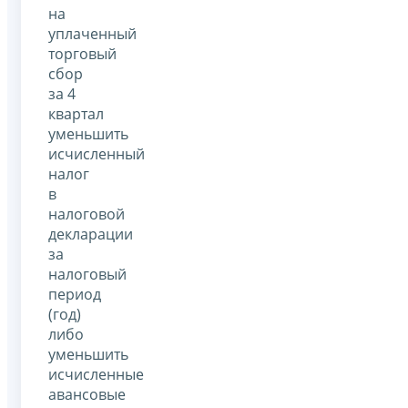
на
уплаченный
торговый
сбор
за 4
квартал
уменьшить
исчисленный
налог
в
налоговой
декларации
за
налоговый
период
(год)
либо
уменьшить
исчисленные
авансовые