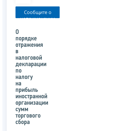
Сообщите о
неприменении
налоговым
органом
О
указанного
порядке
письма
отражения
в
налоговой
декларации
по
налогу
на
прибыль
иностранной
организации
сумм
торгового
сбора