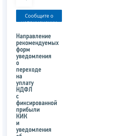
Сообщите о
неприменении
налоговым
органом
Направление
указанного
рекомендуемых
письма
форм
уведомления
о
переходе
на
уплату
НДФЛ
с
фиксированной
прибыли
КИК
и
уведомления