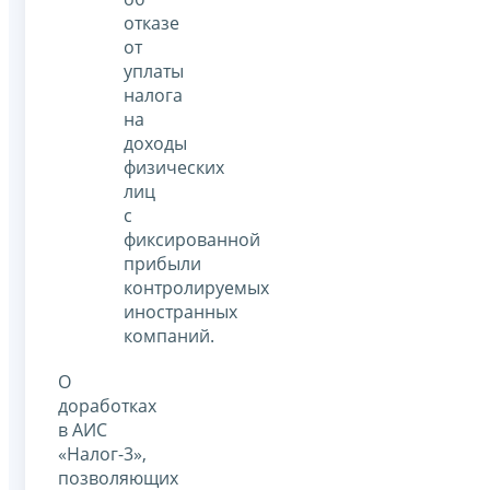
отказе
от
уплаты
налога
на
доходы
физических
лиц
с
фиксированной
прибыли
контролируемых
иностранных
компаний.
О
доработках
в АИС
«Налог-3»,
позволяющих