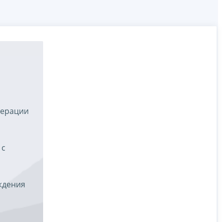
дерации
 с
ждения