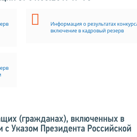
зерв
Информация о результатах конкурс
включение в кадровый резерв
зерв
и
щих (гражданах), включенных в
и с Указом Президента Российской