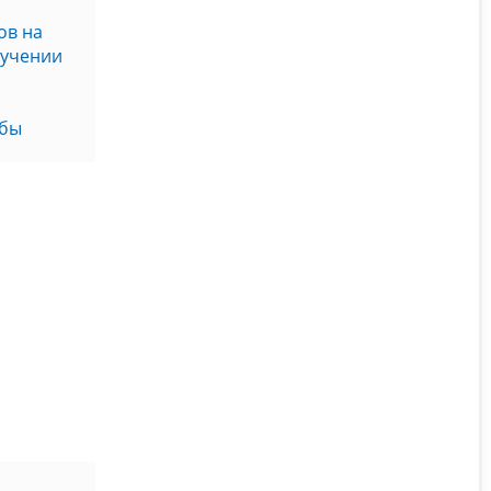
ов на
бучении
жбы