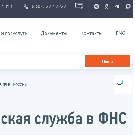
8-800-222-2222
и госуслуги
Документы
Контакты
ENG
Найти
в ФНС России
ская служба в ФНС