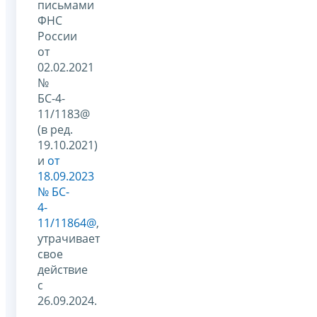
письмами
ФНС
России
от
02.02.2021
№
БС-4-
11/1183@
(в ред.
19.10.2021)
и
от
18.09.2023
№ БC-
4-
11/11864@
,
утрачивает
свое
действие
с
26.09.2024.