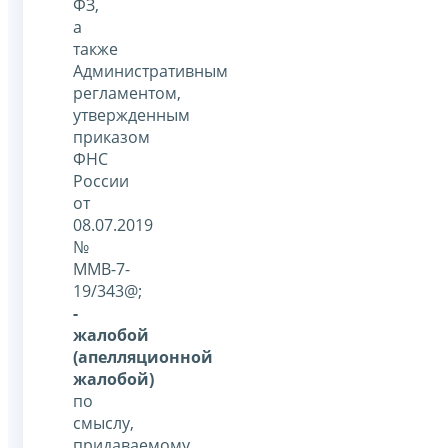
ФЗ,
а
также
Административным
регламентом,
утвержденным
приказом
ФНС
России
от
08.07.2019
№
ММВ-7-
19/343@;
-
жалобой
(апелляционной
жалобой)
по
смыслу,
придаваемому