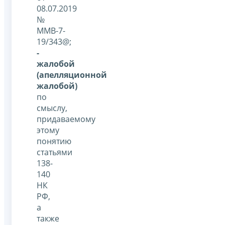
08.07.2019
№
ММВ-7-
19/343@;
-
жалобой
(апелляционной
жалобой)
по
смыслу,
придаваемому
этому
понятию
статьями
138-
140
НК
РФ,
а
также