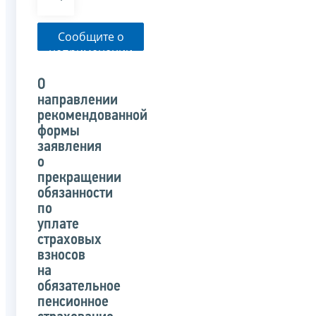
Сообщите о
неприменении
налоговым
органом
О
указанного
направлении
письма
рекомендованной
формы
заявления
о
прекращении
обязанности
по
уплате
страховых
взносов
на
обязательное
пенсионное