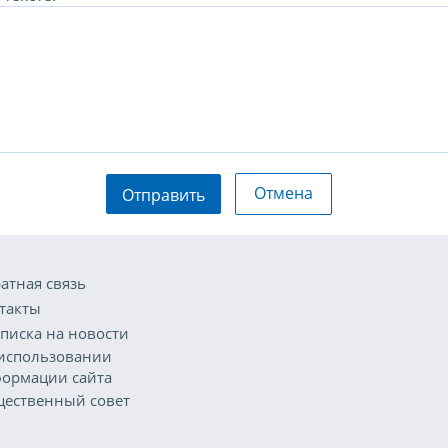
Отмена
Отправить
атная связь
такты
писка на новости
использовании
ормации сайта
ественный совет