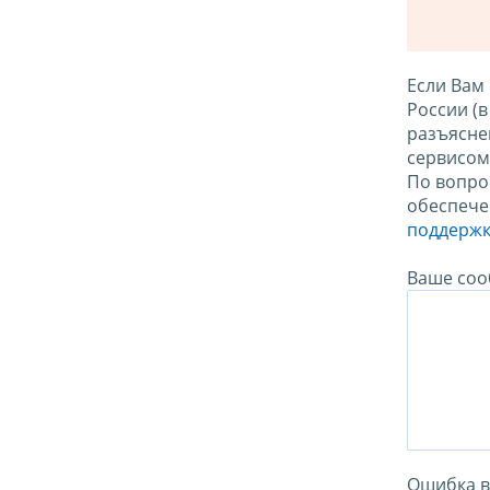
Если Вам
России (
разъясне
сервисо
По вопро
обеспече
поддержк
Ваше соо
Ошибка в 