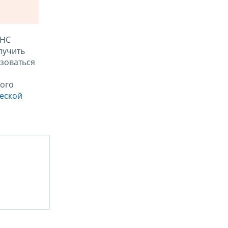
ФНС
лучить
зоваться
ого
ческой