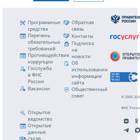
Программные
Обратная
средства
связь
Перечень
Контакты
обязательных
Подписка
требований
на
Противодействие
новости
коррупции
Об
Госслужба
использовании
в ФНС
информации
России
сайта
Вакансии
Общественный
совет
© 2005-202
ФНС Росси
Открытое
ведомство
Открытые
данные
СМЭВ