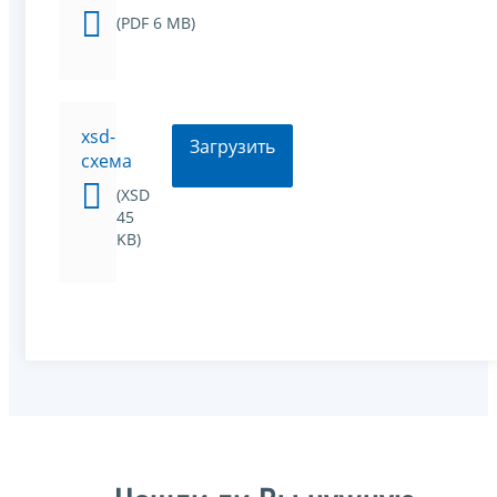
(PDF 6 MB)
xsd-
Загрузить
схема
(XSD
45
KB)