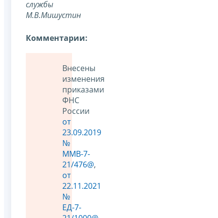
службы
М.В.Мишустин
Комментарии:
Внесены
изменения
приказами
ФНС
России
от
23.09.2019
№
ММВ-7-
21/476@
,
от
22.11.2021
№
ЕД-7-
21/1000@
,