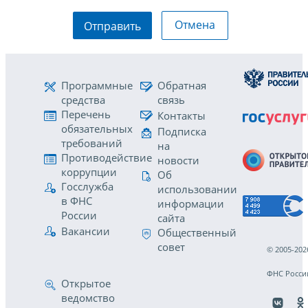
Отмена
Отправить
Программные
Обратная
средства
связь
Перечень
Контакты
обязательных
Подписка
требований
на
Противодействие
новости
коррупции
Об
Госслужба
использовании
в ФНС
информации
России
сайта
Вакансии
Общественный
совет
© 2005-202
ФНС Росси
Открытое
ведомство