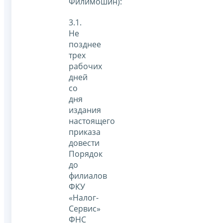
Филимошин):
3.1.
Не
позднее
трех
рабочих
дней
со
дня
издания
настоящего
приказа
довести
Порядок
до
филиалов
ФКУ
«Налог-
Сервис»
ФНС