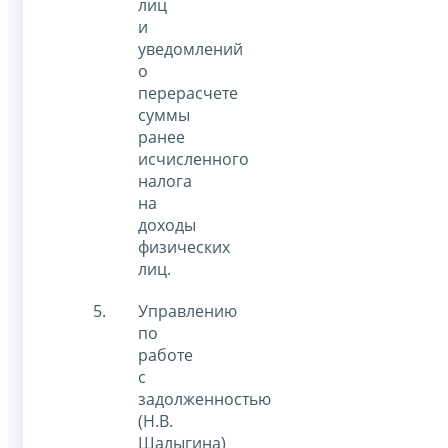
лиц
и
уведомлений
о
перерасчете
суммы
ранее
исчисленного
налога
на
доходы
физических
лиц.
Управлению
по
работе
с
задолженностью
(Н.В.
Шалыгина)