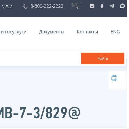
8-800-222-2222
и госуслуги
Документы
Контакты
ENG
Найти
ММВ-7-3/829@