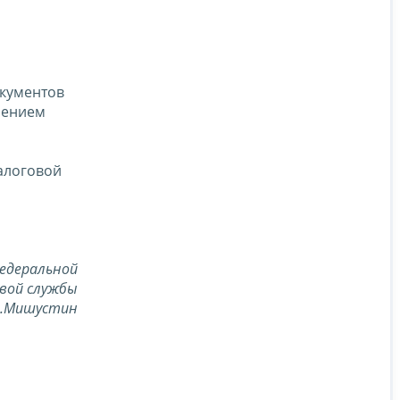
окументов
чением
алоговой
едеральной
вой службы
В.Мишустин