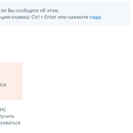
сли Вы сообщите об этом.
цию клавиш: Ctrl + Enter или нажмите
сюда
.
тся
ФНС
лучить
зоваться