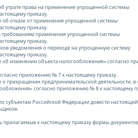
об утрате права на применение упрощенной системы
астоящему приказу.
е об отказе от применения упрощенной системы
астоящему приказу.
вии требованиям применения упрощенной системы
астоящему приказу.
оков уведомления о переходе на упрощенную систему
астоящему приказу.
ие об изменении объекта налогообложения» согласно п
огласно приложению № 7 к настоящему приказу.
е о прекращении предпринимательской деятельности, в
ообложения» согласно приложению № 8 к настоящему п
по субъектам Российской Федерации довести настоящий
ьщиков.
ь прилагаемые к настоящему приказу формы документов