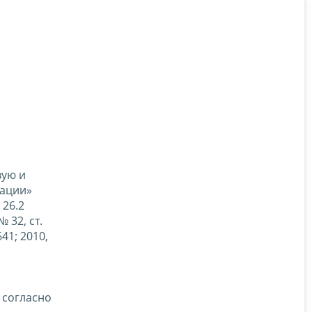
вую и
рации»
 26.2
 32, ст.
641; 2010,
 согласно