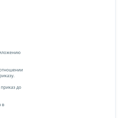
риложению
 отношении
риказу.
 приказ до
 в