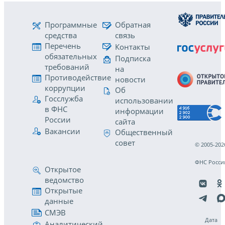
Программные
Обратная
средства
связь
Перечень
Контакты
обязательных
Подписка
требований
на
Противодействие
новости
коррупции
Об
Госслужба
использовании
в ФНС
информации
России
сайта
Вакансии
Общественный
совет
© 2005-202
ФНС Росси
Открытое
ведомство
Открытые
данные
СМЭВ
Дата
Аналитический