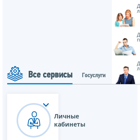
Д
л
Д
п
Д
л
Все сервисы
Госуслуги
Личные
кабинеты