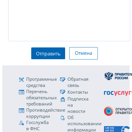
Отмена
Отправить
Программные
Обратная
средства
связь
Перечень
Контакты
обязательных
Подписка
требований
на
Противодействие
новости
коррупции
Об
Госслужба
использовании
в ФНС
информации