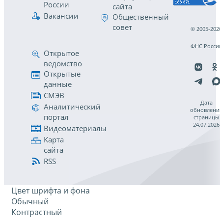
России
сайта
Вакансии
Общественный
совет
© 2005-202
ФНС Росси
Открытое
ведомство
Открытые
данные
СМЭВ
Дата
Аналитический
обновлени
портал
страницы
24.07.2026
Видеоматериалы
Карта
сайта
RSS
Цвет шрифта и фона
Обычный
Контрастный