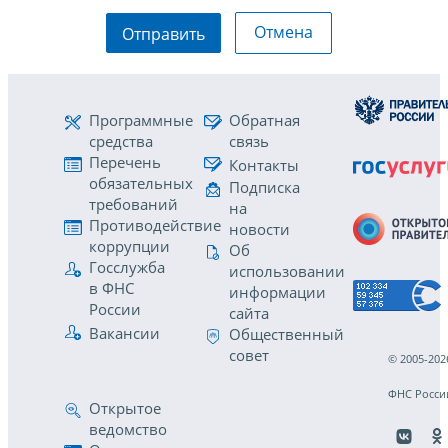
Отмена
Отправить
Программные
Обратная
средства
связь
Перечень
Контакты
обязательных
Подписка
требований
на
Противодействие
новости
коррупции
Об
Госслужба
использовании
в ФНС
информации
России
сайта
Вакансии
Общественный
совет
© 2005-202
ФНС Росси
Открытое
ведомство