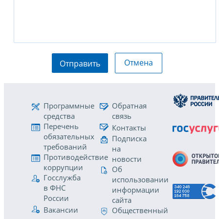
Отмена
Отправить
Программные
Обратная
средства
связь
Перечень
Контакты
обязательных
Подписка
требований
на
Противодействие
новости
коррупции
Об
Госслужба
использовании
в ФНС
информации
России
сайта
Вакансии
Общественный