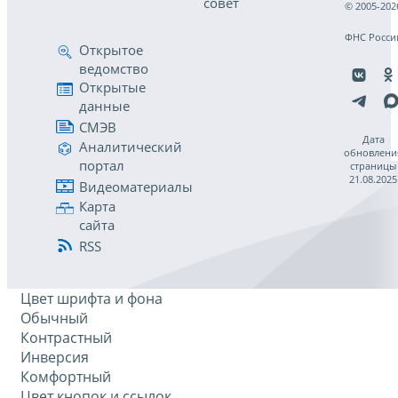
совет
© 2005-202
ФНС Росси
Открытое
ведомство
Открытые
данные
СМЭВ
Дата
Аналитический
обновлени
портал
страницы
21.08.2025
Видеоматериалы
Карта
сайта
RSS
Цвет шрифта и фона
Обычный
Контрастный
Инверсия
Комфортный
Цвет кнопок и ссылок