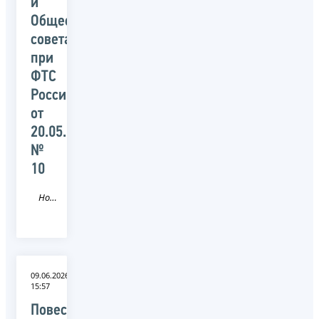
и
Общественного
совета
при
ФТС
России
от
20.05.2026
№
10
Новость
09.06.2026
15:57
Повестка