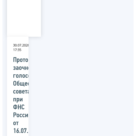
30.07.2026
17:35
Протокол
заочного
голосования
Общественного
совета
при
ФНС
России
от
16.07.2026