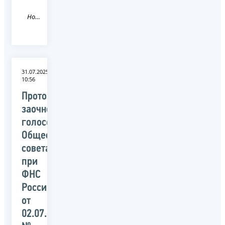
Новость
31.07.2025
10:56
Протокол
заочного
голосования
Общественного
совета
при
ФНС
России
от
02.07.2025