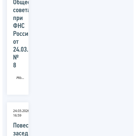
Общественного
совета
при
ФНС
России
от
24.03.2026
№
8
Новость
24.03.2026
16:59
Повестка
заседания