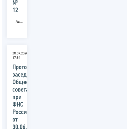
№
12
Новость
30.07.2026
17:34
Протокол
заседания
Общественного
совета
при
ФНС
России
от
30.06.2026