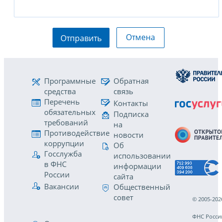
Отмена
Отправить
Программные
Обратная
средства
связь
Перечень
Контакты
обязательных
Подписка
требований
на
Противодействие
новости
коррупции
Об
Госслужба
использовании
в ФНС
информации
России
сайта
Вакансии
Общественный
совет
© 2005-202
ФНС Росси