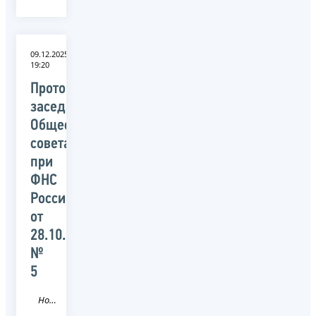
09.12.2025
19:20
Протокол
заседания
Общественного
совета
при
ФНС
России
от
28.10.2025
№
5
Новость