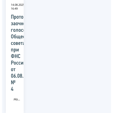
14.08.2025
16:49
Протокол
заочного
голосования
Общественного
совета
при
ФНС
России
от
06.08.2025
№
4
Новость