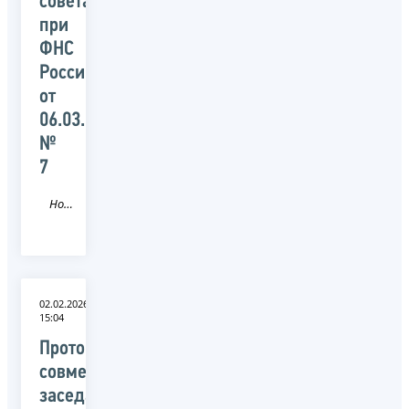
совета
при
ФНС
России
от
06.03.2026
№
7
Новость
02.02.2026
15:04
Протокол
совместного
заседания