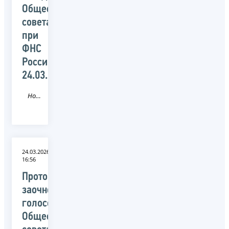
Общественного
совета
при
ФНС
России
24.03.2026
Новость
24.03.2026
16:56
Протокол
заочного
голосования
Общественного