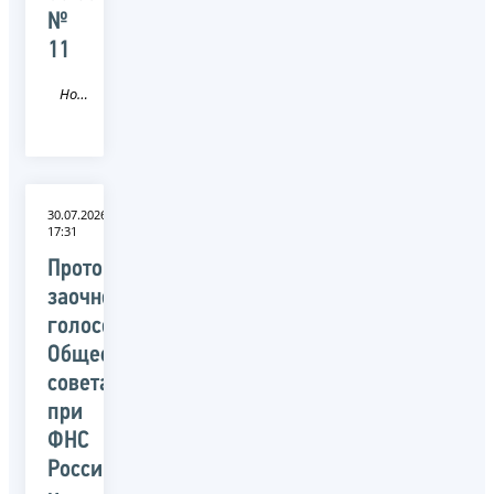
№
11
Новость
30.07.2026
17:31
Протокол
заочного
голосования
Общественного
совета
при
ФНС
России