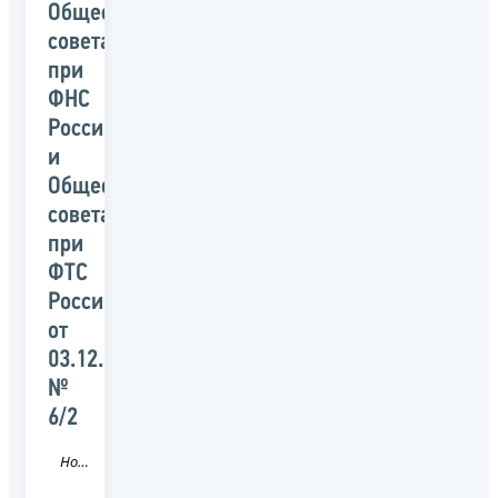
Общественного
совета
при
ФНС
России
и
Общественного
совета
при
ФТС
России
от
03.12.2025
№
6/2
Новость