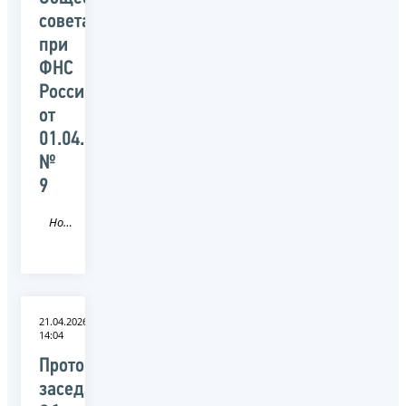
совета
при
ФНС
России
от
01.04.2026
№
9
Новость
21.04.2026
14:04
Протокол
заседания