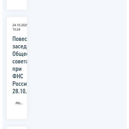
24.10.2025
15:24
Повестка
заседания
Общественного
совета
при
ФНС
России
28.10.2025
Новость