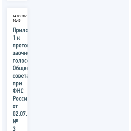
14.08.2025
16:43
Приложение
1 к
протоколу
заочного
голосования
Общественного
совета
при
ФНС
России
от
02.07.2025
№
3