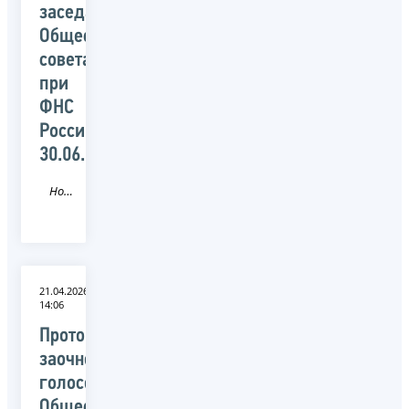
заседания
Общественного
совета
при
ФНС
России
30.06.2026
Новость
21.04.2026
14:06
Протокол
заочного
голосования
Общественного