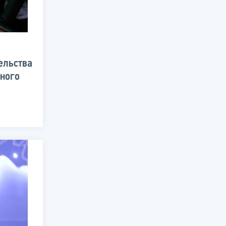
ельства
ного