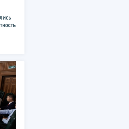
лись
тность