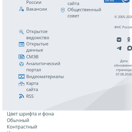
России
сайта
Вакансии
Общественный
совет
© 2005-202
ФНС Росси
Открытое
ведомство
Открытые
данные
СМЭВ
Дата
Аналитический
обновлени
портал
страницы
07.08.2026
Видеоматериалы
Карта
сайта
RSS
Цвет шрифта и фона
Обычный
Контрастный