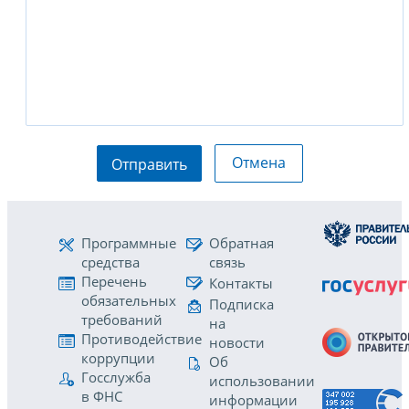
Отмена
Отправить
Программные
Обратная
средства
связь
Перечень
Контакты
обязательных
Подписка
требований
на
Противодействие
новости
коррупции
Об
Госслужба
использовании
в ФНС
информации