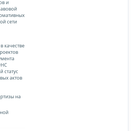
ов и
равовой
ормативных
ой сети
в качестве
роектов
умента
ФНС
й статус
вых актов
ертизы на
нной