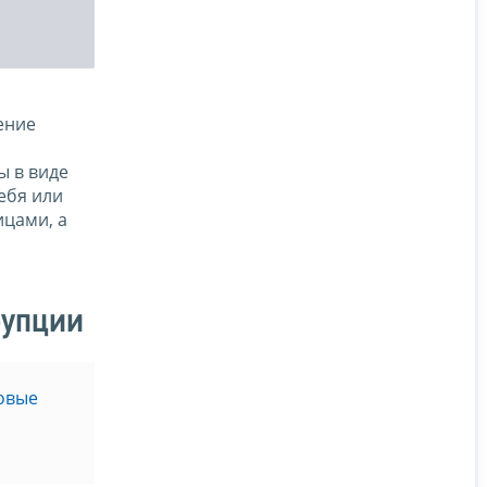
ение
ы в виде
ебя или
ицами, а
рупции
овые