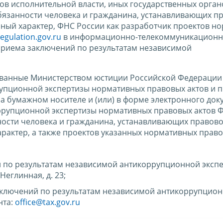
в исполнительной власти, иных государственных орган
бязанности человека и гражданина, устанавливающих п
ный характер, ФНС России как разработчик проектов н
regulation.gov.ru
в информационно-телекоммуникационн
 приема заключений по результатам независимой
ованные Министерством юстиции Российской Федерации 
упционной экспертизы нормативных правовых актов и п
а бумажном носителе и (или) в форме электронного док
ррупционной экспертизы нормативных правовых актов 
ности человека и гражданина, устанавливающих правово
актер, а также проектов указанных нормативных право
 по результатам независимой антикоррупционной эксп
Неглинная, д. 23;
заключений по результатам независимой антикоррупцио
нта:
office@tax.gov.ru