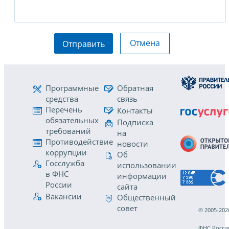
Отмена
Отправить
Программные
Обратная
средства
связь
Перечень
Контакты
обязательных
Подписка
требований
на
Противодействие
новости
коррупции
Об
Госслужба
использовании
в ФНС
информации
России
сайта
Вакансии
Общественный
совет
© 2005-202
ФНС Росси